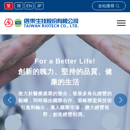
全站搜尋
繁
簡
JP
EN
For a Better Life!
創新的魄力、堅持的品質、健
康的生活
致力於醫療產業的整合，發展多角化經營的
範疇，同時藉由國際合作、策略聯盟與技術
引進和輸出，邁入國際市場，擴大經營視
野，創造經營利潤。