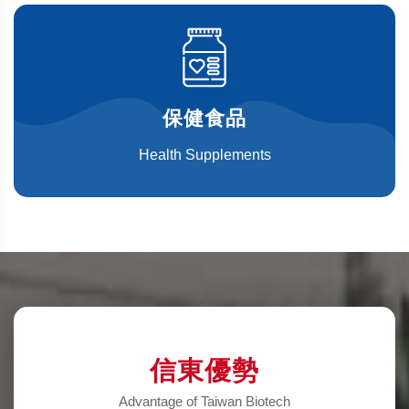
保健食品
Health Supplements
信東優勢
Advantage of Taiwan Biotech