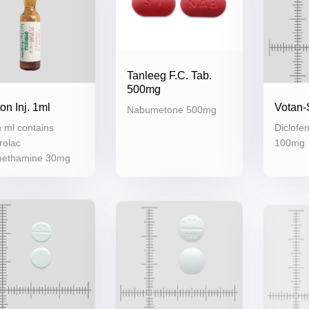
Tanleeg F.C. Tab.
500mg
on Inj. 1ml
Votan-
Nabumetone 500mg
 ml contains
Diclofe
rolac
100mg
methamine 30mg