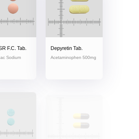
SR F.C. Tab.
Depyretin Tab.
nac Sodium
Acetaminophen 500mg