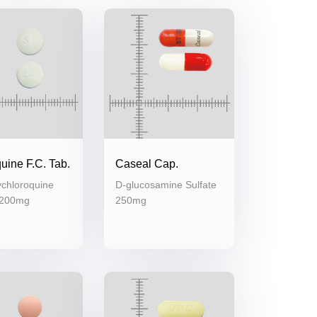
uine F.C. Tab.
Caseal Cap.
chloroquine
D-glucosamine Sulfate
 200mg
250mg