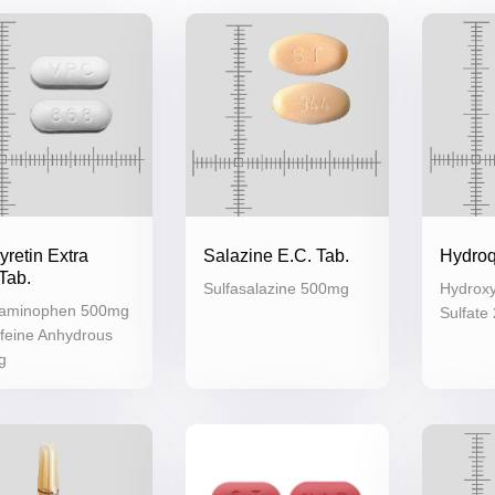
retin Extra
Salazine E.C. Tab.
Hydroq
Tab.
Sulfasalazine 500mg
Hydroxy
taminophen 500mg
Sulfate
ffeine Anhydrous
g