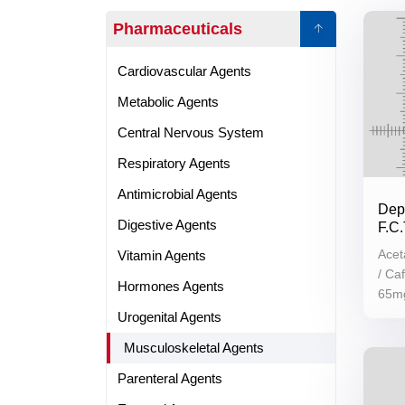
Pharmaceuticals
Cardiovascular Agents
Metabolic Agents
Central Nervous System
Respiratory Agents
Antimicrobial Agents
Depy
Digestive Agents
F.C.
Ace
Vitamin Agents
/ Ca
Hormones Agents
65m
Urogenital Agents
Musculoskeletal Agents
Parenteral Agents