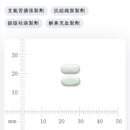
支氣管擴張製劑
抗組織胺製劑
鎮咳袪痰製劑
解鼻充血製劑