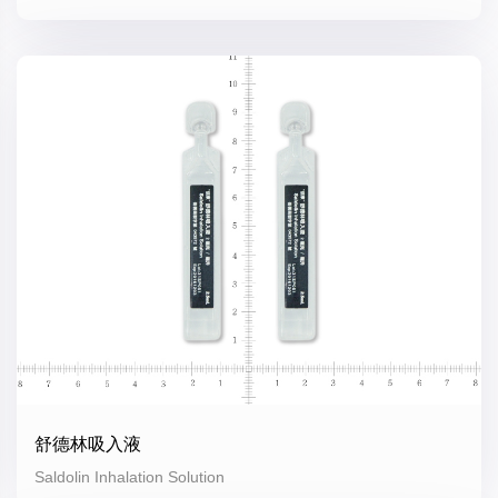
舒德林吸入液
Saldolin Inhalation Solution