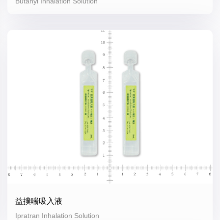
Butanyl Inhalation Solution
益撲喘吸入液
Ipratran Inhalation Solution