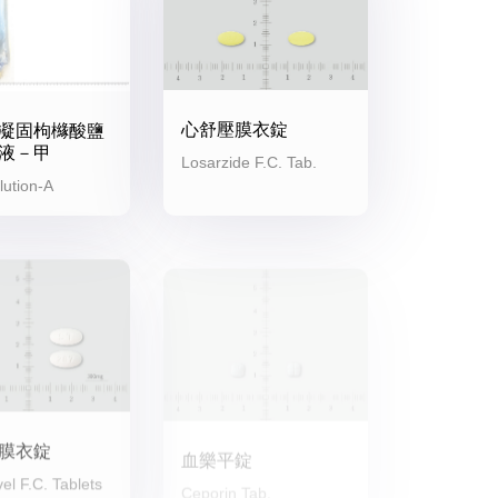
心舒壓膜衣錠
凝固枸櫞酸鹽
液－甲
Losarzide F.C. Tab.
ution-A
膜衣錠
血樂平錠
el F.C. Tablets
Ceporin Tab.