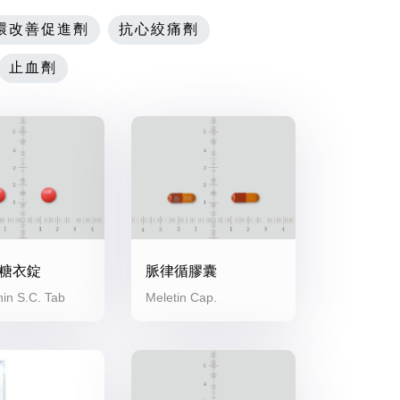
環改善促進劑
抗心絞痛劑
止血劑
糖衣錠
脈律循膠囊
nin S.C. Tab
Meletin Cap.