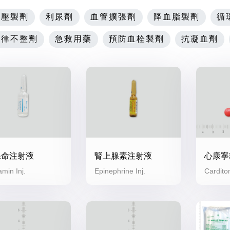
血壓製劑
利尿劑
血管擴張劑
降血脂製劑
循
心律不整劑
急救用藥
預防血栓製劑
抗凝血劑
保命注射液
腎上腺素注射液
心康寧
min Inj.
Epinephrine Inj.
Cardito